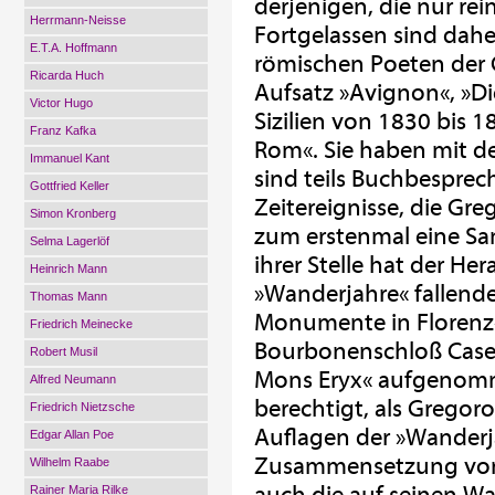
derjenigen, die nur rei
Herrmann-Neisse
Fortgelassen sind dahe
E.T.A. Hoffmann
römischen Poeten der G
Ricarda Huch
Aufsatz »Avignon«, »Die
Victor Hugo
Sizilien von 1830 bis 
Franz Kafka
Rom«. Sie haben mit de
Immanuel Kant
sind teils Buchbesprec
Gottfried Keller
Zeitereignisse, die Gr
Simon Kronberg
zum erstenmal eine Sa
Selma Lagerlöf
ihrer Stelle hat der H
Heinrich Mann
»Wanderjahre« fallende
Thomas Mann
Monumente in Florenz«,
Friedrich Meinecke
Bourbonenschloß Caser
Robert Musil
Mons Eryx« aufgenomme
Alfred Neumann
berechtigt, als Gregor
Friedrich Nietzsche
Auflagen der »Wanderj
Edgar Allan Poe
Zusammensetzung vor
Wilhelm Raabe
Rainer Maria Rilke