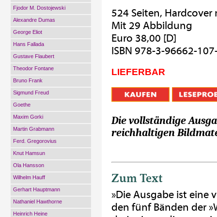
Fjodor M. Dostojewski
524 Seiten, Hardcover
Alexandre Dumas
Mit 29 Abbildung
George Eliot
Euro 38,00 [D]
Hans Fallada
ISBN 978-3-96662-107
Gustave Flaubert
Theodor Fontane
LIEFERBAR
Bruno Frank
Sigmund Freud
Goethe
Maxim Gorki
Die vollständige Ausg
Martin Grabmann
reichhaltigen Bildmat
Ferd. Gregorovius
Knut Hamsun
Ola Hansson
Zum Text
Wilhelm Hauff
Gerhart Hauptmann
»Die Ausgabe ist eine v
Nathaniel Hawthorne
den fünf Bänden der »
Heinrich Heine