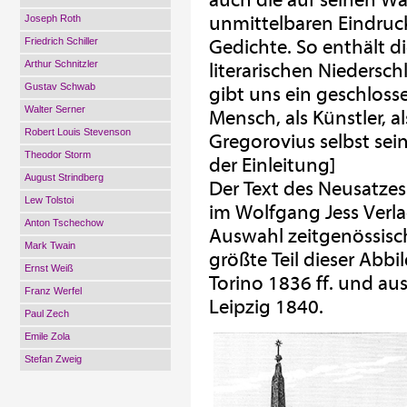
auch die auf seinen 
unmittelbaren Eindru
Joseph Roth
Friedrich Schiller
Gedichte. So enthält d
Arthur Schnitzler
literarischen Niedersc
Gustav Schwab
gibt uns ein geschloss
Walter Serner
Mensch, als Künstler, a
Robert Louis Stevenson
Gregorovius selbst se
Theodor Storm
der Einleitung]
August Strindberg
Der Text des Neusatzes
Lew Tolstoi
im Wolfgang Jess Verla
Anton Tschechow
Auswahl zeitgenössisc
Mark Twain
größte Teil dieser Abbild
Ernst Weiß
Torino 1836 ff. und aus
Franz Werfel
Leipzig 1840.
Paul Zech
Emile Zola
Stefan Zweig