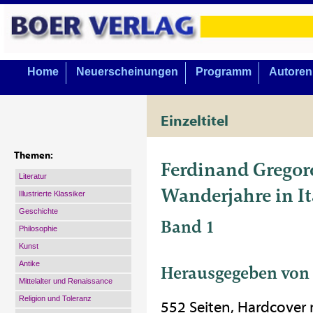
Home
Neuerscheinungen
Programm
Autoren
Einzeltitel
Themen:
Ferdinand Gregor
Literatur
Wanderjahre in It
Illustrierte Klassiker
Geschichte
Band 1
Philosophie
Kunst
Antike
Herausgegeben von 
Mittelalter und Renaissance
Religion und Toleranz
552 Seiten, Hardcover