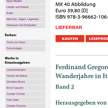
Neue Medien
Mit 40 Abbildung
Länder und Reisen
Euro 39,80 [D]
Kultur
ISBN 978-3-96662-106
Märchen, Sagen, Legenden
Holocaust und Emigration
LIEFERBAR
Reihen:
Texte zur Kunst
Forschungen
Werke in
Einzelausgaben:
Ferdinand Gregor
Leonid Andrejew
Wanderjahre in It
Honoré de Balzac
Giordano Bruno
Band 2
Ernst Cassirer
Joseph Conrad
Felix Dahn
Herausgegeben von 
Charles Dickens