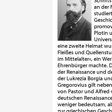
Schrift
an der
studier
Geschic
promovi
Plotin 
Univers
eine zweite Heimat wu
Fleißes und Quellenstu
im Mittelalter«, ein We
Ehrenbürger machte. D
der Renaissance und d
der Lukrezia Borgia un
Gregorovius gilt nebe
von Pastor und Alfred 
deutschen Renaissance
weniger bedeutsam, ab
zur griechischen Geschi