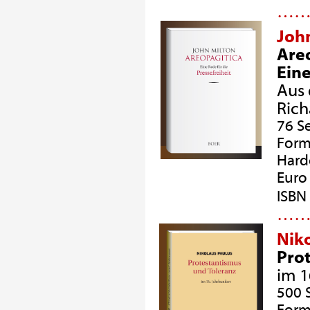
…
Joh
Are
Eine
Aus 
Rich
76 S
Form
Hard
Euro 
ISBN
…
Nik
Pro
im 1
500 