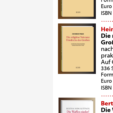
Form
Euro 
ISBN
…
Hei
Die 
Gro
nach
prak
Auf 
336 
Form
Euro 
ISBN
…
Ber
Die 