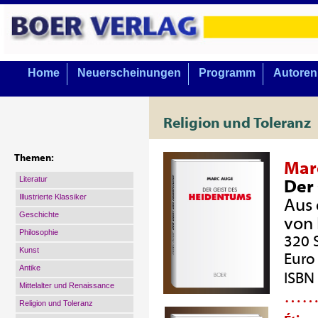
Home
Neuerscheinungen
Programm
Autoren
Religion und Toleranz
Themen:
Mar
Literatur
Der
Illustrierte Klassiker
Aus 
Geschichte
von 
Philosophie
320 
Kunst
Euro 
Antike
ISBN
Mittelalter und Renaissance
…
Religion und Toleranz