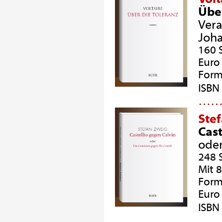
Über
Vera
Joha
160 
Euro 
Form
ISBN
…
Ste
Cast
oder
248 
Mit 
Form
Euro 
ISBN
…