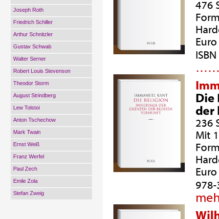
476 
Joseph Roth
Form
Friedrich Schiller
Hard
Arthur Schnitzler
Euro 
Gustav Schwab
ISBN
Walter Serner
…
Robert Louis Stevenson
Imm
Theodor Storm
Die 
August Strindberg
der
Lew Tolstoi
Anton Tschechow
236 
Mark Twain
Mit 
Ernst Weiß
Form
Franz Werfel
Hard
Paul Zech
Euro 
Emile Zola
978-
Stefan Zweig
meh
Wil