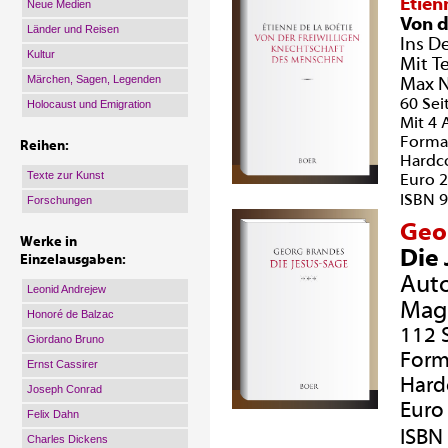
Étien
Neue Medien
Von d
Länder und Reisen
Ins D
Kultur
Mit T
Märchen, Sagen, Legenden
Max N
60 Sei
Holocaust und Emigration
Mit 4
Format
Reihen:
Hardc
Texte zur Kunst
Euro 2
ISBN 9
Forschungen
Geo
Werke in
Die
Einzelausgaben:
Auto
Leonid Andrejew
Mag
Honoré de Balzac
112 
Giordano Bruno
Form
Ernst Cassirer
Hard
Joseph Conrad
Euro 
Felix Dahn
ISBN
Charles Dickens