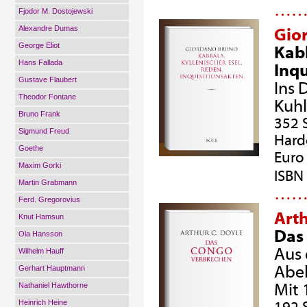
…
Fjodor M. Dostojewski
Alexandre Dumas
Gio
George Eliot
Kabb
Hans Fallada
Inqu
Gustave Flaubert
Ins 
Theodor Fontane
Kuh
Bruno Frank
352 
Sigmund Freud
Hard
Goethe
Euro 
Maxim Gorki
ISBN
Martin Grabmann
…
Ferd. Gregorovius
Art
Knut Hamsun
Das
Ola Hansson
Aus 
Wilhelm Hauff
Abe
Gerhart Hauptmann
Mit 
Nathaniel Hawthorne
Heinrich Heine