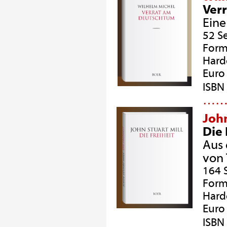
Ver
Eine
52 S
Form
Hard
Euro 
ISBN
…
John
Die 
Aus 
von
164 
Form
Hard
Euro 
ISBN