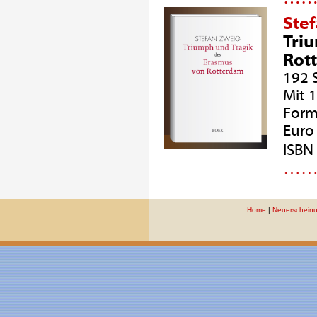
Ste
Tri
Rot
192 
Mit 
Form
Euro 
ISBN
…
Home
|
Neuerschein