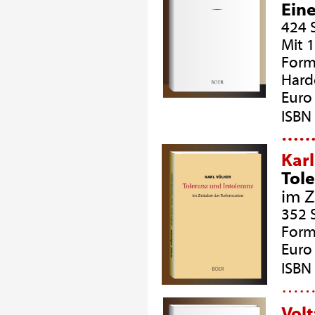
Ein
424 
Mit 
Form
Hard
Euro 
ISBN
…
Karl
Tole
im Z
352 
Form
Euro 
ISBN
…
Volt