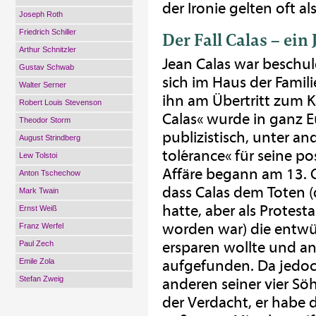
der Ironie gelten oft a
Joseph Roth
Friedrich Schiller
Der Fall Calas – ein
Arthur Schnitzler
Jean Calas war beschul
Gustav Schwab
sich im Haus der Famil
Walter Serner
ihn am Übertritt zum K
Robert Louis Stevenson
Calas« wurde in ganz E
Theodor Storm
publizistisch, unter and
August Strindberg
tolérance« für seine po
Lew Tolstoi
Affäre begann am 13. 
Anton Tschechow
dass Calas dem Toten (
Mark Twain
hatte, aber als Protes
Ernst Weiß
worden war) die entwü
Franz Werfel
ersparen wollte und a
Paul Zech
Emile Zola
aufgefunden. Da jedoch
Stefan Zweig
anderen seiner vier Sö
der Verdacht, er habe d