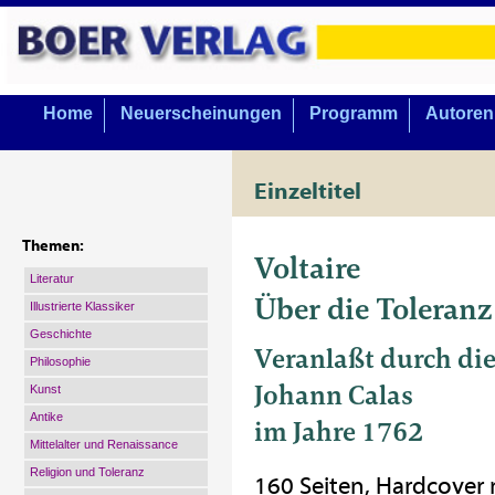
Home
Neuerscheinungen
Programm
Autoren
Einzeltitel
Themen:
Voltaire
Literatur
Über die Toleranz
Illustrierte Klassiker
Geschichte
Veranlaßt durch di
Philosophie
Johann Calas
Kunst
Antike
im Jahre 1762
Mittelalter und Renaissance
Religion und Toleranz
160 Seiten, Hardcover