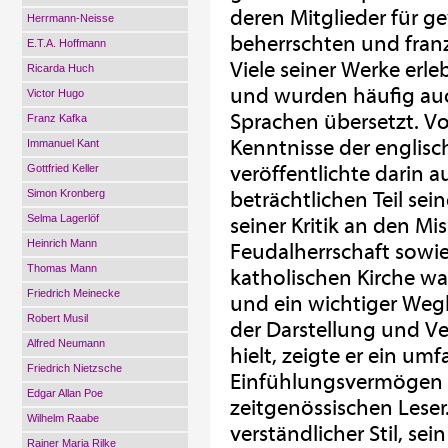
deren Mitglieder für g
Herrmann-Neisse
beherrschten und franz
E.T.A. Hoffmann
Viele seiner Werke erl
Ricarda Huch
und wurden häufig au
Victor Hugo
Sprachen übersetzt. Vo
Franz Kafka
Kenntnisse der englisc
Immanuel Kant
veröffentlichte darin a
Gottfried Keller
Simon Kronberg
beträchtlichen Teil sei
Selma Lagerlöf
seiner Kritik an den M
Heinrich Mann
Feudalherrschaft sowi
Thomas Mann
katholischen Kirche wa
Friedrich Meinecke
und ein wichtiger Wegb
Robert Musil
der Darstellung und Ver
Alfred Neumann
hielt, zeigte er ein u
Friedrich Nietzsche
Einfühlungsvermögen i
Edgar Allan Poe
zeitgenössischen Leser
Wilhelm Raabe
verständlicher Stil, sei
Rainer Maria Rilke