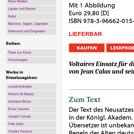
Neue Medien
Mit 1 Abbildung
Länder und Reisen
Euro 29,80 [D]
Kultur
ISBN 978-3-96662-015
Märchen, Sagen, Legenden
Holocaust und Emigration
LIEFERBAR
Reihen:
Texte zur Kunst
Forschungen
Voltaires Einsatz für 
von Jean Calas und sei
Werke in
Einzelausgaben:
Leonid Andrejew
Honoré de Balzac
Zum Text
Giordano Bruno
Der Text des Neusatzes
Ernst Cassirer
in der Königl. Akadem
Joseph Conrad
Übersetzer ist unbekan
Felix Dahn
Regeln der Alten deut
Charles Dickens