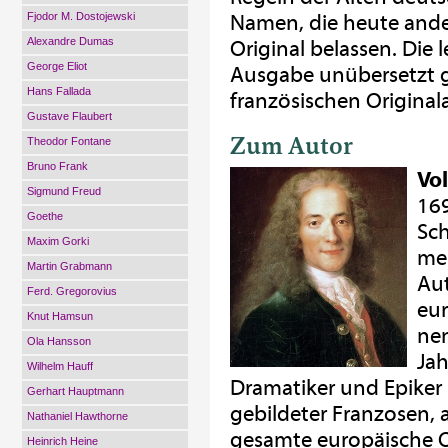
Fjodor M. Dostojewski
Namen, die heute ande
Alexandre Dumas
Original belassen. Die l
George Eliot
Ausgabe unübersetzt ge
Hans Fallada
französischen Origina
Gustave Flaubert
Zum Autor
Theodor Fontane
Bruno Frank
Vol
Sigmund Freud
169
Goethe
Sch
Maxim Gorki
mei
Martin Grabmann
Aut
Ferd. Gregorovius
eur
Knut Hamsun
nen
Ola Hansson
Jah
Wilhelm Hauff
Dramatiker und Epiker s
Gerhart Hauptmann
gebildeter Franzosen, a
Nathaniel Hawthorne
gesamte europäische Ob
Heinrich Heine