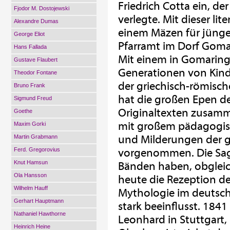
Friedrich Cotta ein, de
Fjodor M. Dostojewski
verlegte. Mit dieser li
Alexandre Dumas
einem Mäzen für jünge
George Eliot
Pfarramt im Dorf Goma
Hans Fallada
Mit einem in Gomaringe
Gustave Flaubert
Generationen von Kind
Theodor Fontane
der griechisch-römisc
Bruno Frank
hat die großen Epen de
Sigmund Freud
Originaltexten zusamm
Goethe
mit großem pädagogis
Maxim Gorki
und Milderungen der 
Martin Grabmann
Ferd. Gregorovius
vorgenommen. Die Sage
Knut Hamsun
Bänden haben, obgleich
Ola Hansson
heute die Rezeption d
Wilhelm Hauff
Mythologie im deutsc
Gerhart Hauptmann
stark beeinflusst. 1841
Nathaniel Hawthorne
Leonhard in Stuttgart
Heinrich Heine