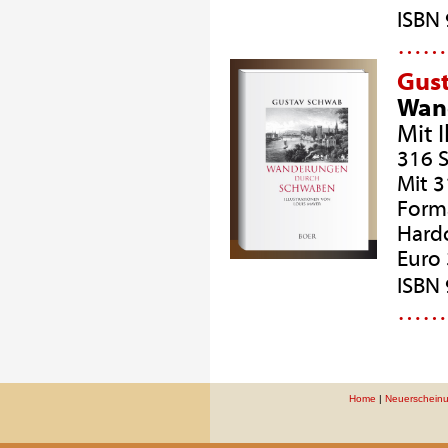
ISBN
…
Gus
Wan
Mit 
316 S
Mit 
Forma
Hard
Euro 
ISBN
…
Home
|
Neuerschein