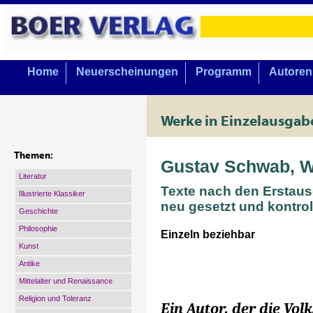
Home
Neuerscheinungen
Programm
Autoren
Werke in Einzelausgab
Themen:
Gustav Schwab, 
Literatur
Texte nach den Erstau
Illustrierte Klassiker
neu gesetzt und kontroll
Geschichte
Philosophie
Einzeln beziehbar
Kunst
Antike
Mittelalter und Renaissance
Religion und Toleranz
Ein Autor, der die Vol