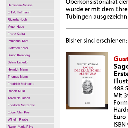
Oberkonsistorialrat d
Herrmann-Neisse
wurde er mit dem Ehren
E.T.A. Hoffmann
Tübingen ausgezeichnet
Ricarda Huch
Victor Hugo
Franz Kafka
Bisher sind erschienen:
Immanuel Kant
Gottfried Keller
Simon Kronberg
Gus
Selma Lagerlöf
Sage
Heinrich Mann
Erst
Thomas Mann
Illu
Friedrich Meinecke
488 S
Robert Musil
Mit 
Alfred Neumann
Forma
Friedrich Nietzsche
Hard
Edgar Allan Poe
Euro 
Wilhelm Raabe
ISBN
Rainer Maria Rilke