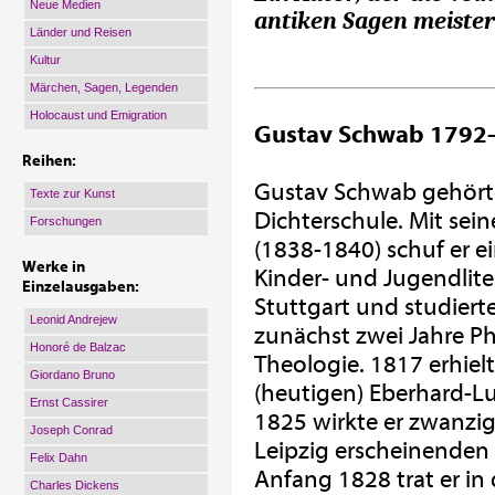
Neue Medien
antiken Sagen meister
Länder und Reisen
Kultur
Märchen, Sagen, Legenden
Holocaust und Emigration
Gustav Schwab 1792
Reihen:
Gustav Schwab gehörte 
Texte zur Kunst
Dichterschule. Mit sei
Forschungen
(1838-1840) schuf er e
Werke in
Kinder- und Jugendlite
Einzelausgaben:
Stuttgart und studiert
Leonid Andrejew
zunächst zwei Jahre Ph
Honoré de Balzac
Theologie. 1817 erhielt
Giordano Bruno
(heutigen) Eberhard-L
Ernst Cassirer
1825 wirkte er zwanzig
Joseph Conrad
Leipzig erscheinenden B
Felix Dahn
Anfang 1828 trat er in
Charles Dickens