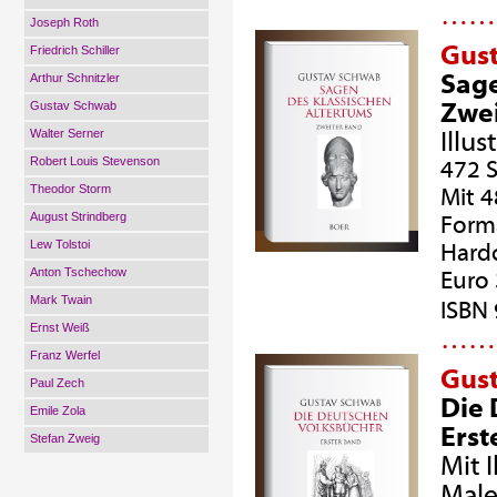
…
Joseph Roth
Gus
Friedrich Schiller
Sage
Arthur Schnitzler
Zwei
Gustav Schwab
Walter Serner
Illu
Robert Louis Stevenson
472 S
Theodor Storm
Mit 
August Strindberg
Forma
Lew Tolstoi
Hard
Anton Tschechow
Euro 
Mark Twain
ISBN
Ernst Weiß
…
Franz Werfel
Gus
Paul Zech
Die 
Emile Zola
Erst
Stefan Zweig
Mit 
Male