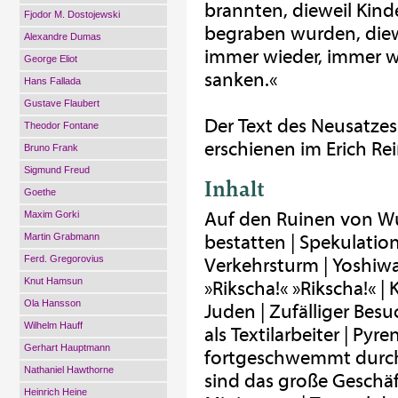
brannten, dieweil Ki
Fjodor M. Dostojewski
begraben wurden, diewe
Alexandre Dumas
immer wieder, immer 
George Eliot
sanken.«
Hans Fallada
Gustave Flaubert
Der Text des Neusatzes
Theodor Fontane
erschienen im Erich Reiß
Bruno Frank
Sigmund Freud
Inhalt
Goethe
Auf den Ruinen von Wus
Maxim Gorki
Martin Grabmann
bestatten | Spekulatio
Ferd. Gregorovius
Verkehrsturm | Yoshiwa
Knut Hamsun
»Rikscha!« »Rikscha!« 
Ola Hansson
Juden | Zufälliger Besu
Wilhelm Hauff
als Textilarbeiter | Py
Gerhart Hauptmann
fortgeschwemmt durch 
Nathaniel Hawthorne
sind das große Geschäf
Heinrich Heine