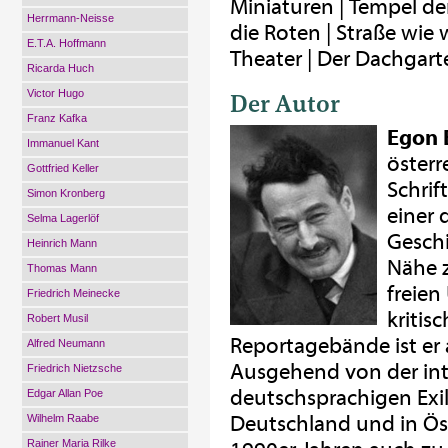
Miniaturen | Tempel d
Herrmann-Neisse
die Roten | Straße wie
E.T.A. Hoffmann
Theater | Der Dachgart
Ricarda Huch
Victor Hugo
Der Autor
Franz Kafka
Egon 
Immanuel Kant
österr
Gottfried Keller
Schrift
Simon Kronberg
einer 
Selma Lagerlöf
Geschi
Heinrich Mann
Nähe 
Thomas Mann
freien
Friedrich Meinecke
kritis
Robert Musil
Reportagebände ist er 
Alfred Neumann
Ausgehend von der int
Friedrich Nietzsche
deutschsprachigen Exi
Edgar Allan Poe
Deutschland und in Öst
Wilhelm Raabe
Rainer Maria Rilke