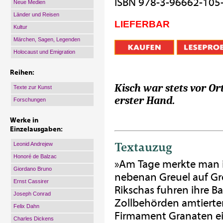
ISBN 978-3-96662-105
Neue Medien
Länder und Reisen
LIEFERBAR
Kultur
Märchen, Sagen, Legenden
Holocaust und Emigration
Reihen:
Kisch war stets vor Or
Texte zur Kunst
erster Hand.
Forschungen
Werke in
Einzelausgaben:
Textauzug
Leonid Andrejew
Honoré de Balzac
»Am Tage merkte man i
Giordano Bruno
nebenan Greuel auf Gre
Ernst Cassirer
Rikschas fuhren ihre B
Joseph Conrad
Zollbehörden amtierte
Felix Dahn
Firmament Granaten ei
Charles Dickens