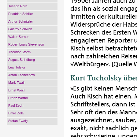
1990er Jahren auch zu K
Joseph Roth
das ihn als sozial enga
Friedrich Schiller
inmitten der kulturellen
Arthur Schnitzler
Widersprüche der Habs
Gustav Schwab
Schrecken des Ersten W
Walter Serner
engagierten Reporter 
Robert Louis Stevenson
Kisch selbst betrachte
Theodor Storm
nach zahlreichen Reise
August Strindberg
»Weltbürger«. [Quelle 
Lew Tolstoi
Kurt Tucholsky über
Anton Tschechow
Mark Twain
»Es gibt keinen Mensch
Ernst Weiß
Auch Kisch hat einen. 
Franz Werfel
Schriftstellers, dann is
Paul Zech
Sehr oft den des Mannes
Emile Zola
ausgezeichnet, sauber,
Stefan Zweig
exakt, nicht sachlich g
sehr schwierige, ungem