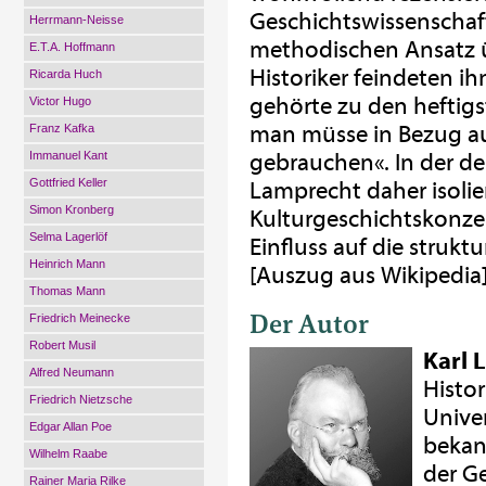
Geschichtswissenschaf
Herrmann-Neisse
methodischen Ansatz ü
E.T.A. Hoffmann
Historiker feindeten i
Ricarda Huch
gehörte zu den heftig
Victor Hugo
man müsse in Bezug auf
Franz Kafka
Immanuel Kant
gebrauchen«. In der de
Gottfried Keller
Lamprecht daher isolie
Simon Kronberg
Kulturgeschichtskonz
Selma Lagerlöf
Einfluss auf die strukt
Heinrich Mann
[Auszug aus Wikipedia
Thomas Mann
Der Autor
Friedrich Meinecke
Robert Musil
Karl 
Alfred Neumann
Histor
Friedrich Nietzsche
Unive
Edgar Allan Poe
bekan
Wilhelm Raabe
der G
Rainer Maria Rilke