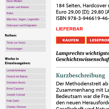
Neue Medien
184 Seiten, Hardcover
Länder und Reisen
Euro 29,00 [D]; 29,80 [
Kultur
ISBN 978-3-946619-46
Märchen, Sagen, Legenden
Holocaust und Emigration
LIEFERBAR
Reihen:
Texte zur Kunst
Forschungen
Lamprechts wichtigst
Geschichtswissenscha
Werke in
Einzelausgaben:
Leonid Andrejew
Kurzbeschreibung
Honoré de Balzac
Der Methodenstreit ab
Giordano Bruno
Zusammenhang mit Lam
Ernst Cassirer
Joseph Conrad
Bedeutsam war die Fra
Felix Dahn
den neuen Herausford
Charles Dickens