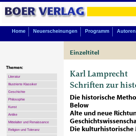
Home
Neuerscheinungen
Programm
Autoren
Einzeltitel
Themen:
Karl Lamprecht
Literatur
Schriften zur his
Illustrierte Klassiker
Geschichte
Die historische Meth
Philosophie
Below
Kunst
Alte und neue Richtu
Antike
Geschichtswissenscha
Mittelalter und Renaissance
Die kulturhistorisch
Religion und Toleranz