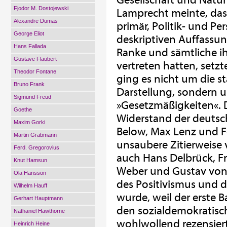
Gesellschaft und Natu
Fjodor M. Dostojewski
Lamprecht meinte, das
Alexandre Dumas
primär, Politik- und P
George Eliot
deskriptiven Auffassun
Hans Fallada
Ranke und sämtliche i
Gustave Flaubert
vertreten hatten, setz
Theodor Fontane
ging es nicht um die st
Bruno Frank
Darstellung, sondern 
Sigmund Freud
»Gesetzmäßigkeiten«. 
Goethe
Widerstand der deutsc
Maxim Gorki
Below, Max Lenz und F
Martin Grabmann
unsaubere Zitierweise 
Ferd. Gregorovius
auch Hans Delbrück, F
Knut Hamsun
Weber und Gustav von 
Ola Hansson
des Positivismus und d
Wilhelm Hauff
wurde, weil der erste 
Gerhart Hauptmann
den sozialdemokratisc
Nathaniel Hawthorne
wohlwollend rezensier
Heinrich Heine