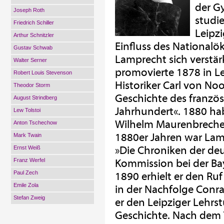
der G
Joseph Roth
studi
Friedrich Schiller
Leipz
Arthur Schnitzler
Einfluss des National
Gustav Schwab
Lamprecht sich verstär
Walter Serner
promovierte 1878 in L
Robert Louis Stevenson
Historiker Carl von Noo
Theodor Storm
Geschichte des französ
August Strindberg
Jahrhundert«. 1880 hab
Lew Tolstoi
Wilhelm Maurenbrecher
Anton Tschechow
1880er Jahren war Lam
Mark Twain
»Die Chroniken der deu
Ernst Weiß
Franz Werfel
Kommission bei der Ba
Paul Zech
1890 erhielt er den Ru
Emile Zola
in der Nachfolge Conr
Stefan Zweig
er den Leipziger Lehrst
Geschichte. Nach dem 