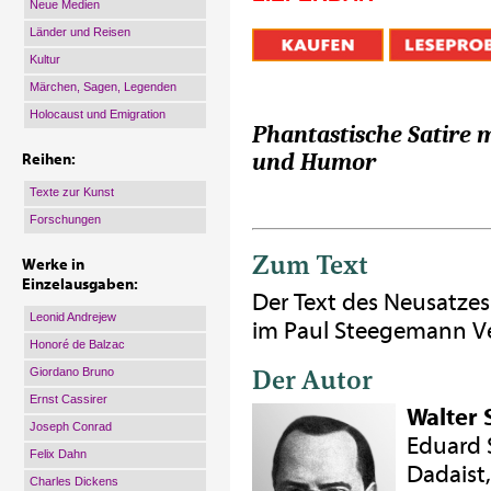
Neue Medien
Länder und Reisen
Kultur
Märchen, Sagen, Legenden
Holocaust und Emigration
Phantastische Satire
und Humor
Reihen:
Texte zur Kunst
Forschungen
Zum Text
Werke in
Einzelausgaben:
Der Text des Neusatzes
Leonid Andrejew
im Paul Steegemann Ve
Honoré de Balzac
Der Autor
Giordano Bruno
Ernst Cassirer
Walter 
Joseph Conrad
Eduard S
Felix Dahn
Dadaist,
Charles Dickens