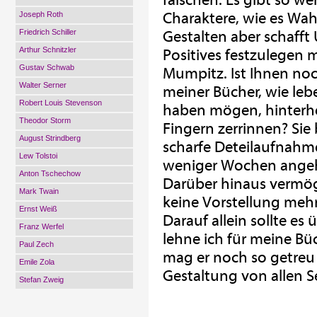
fälschen. Es gibt so we
Charaktere, wie es Wahrh
Joseph Roth
Friedrich Schiller
Gestalten aber schafft 
Arthur Schnitzler
Positives festzulegen m
Gustav Schwab
Mumpitz. Ist Ihnen noc
Walter Serner
meiner Bücher, wie leb
Robert Louis Stevenson
haben mögen, hinterh
Theodor Storm
Fingern zerrinnen? Sie
August Strindberg
scharfe Deteilaufnahm
Lew Tolstoi
weniger Wochen angehö
Anton Tschechow
Darüber hinaus vermög
Mark Twain
keine Vorstellung meh
Ernst Weiß
Darauf allein sollte 
Franz Werfel
lehne ich für meine Bü
Paul Zech
mag er noch so getreu
Emile Zola
Gestaltung von allen Se
Stefan Zweig