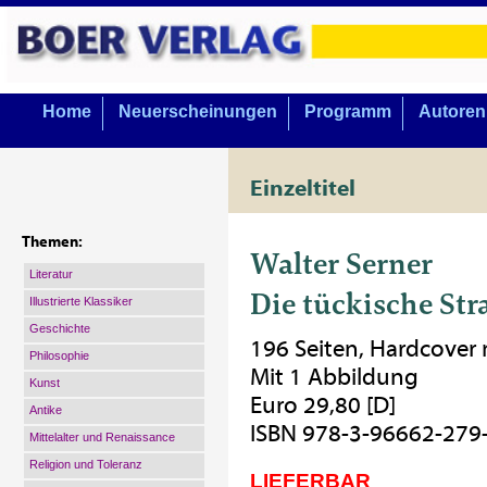
Home
Neuerscheinungen
Programm
Autoren
Einzeltitel
Themen:
Walter Serner
Literatur
Die tückische Str
Illustrierte Klassiker
Geschichte
196 Seiten, Hardcover
Philosophie
Mit 1 Abbildung
Kunst
Euro 29,80 [D]
Antike
ISBN 978-3-96662-279
Mittelalter und Renaissance
Religion und Toleranz
LIEFERBAR