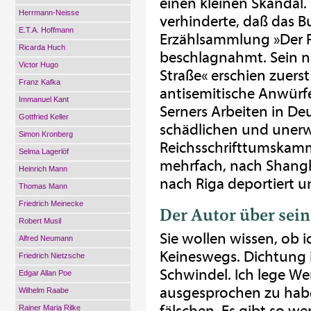
einen kleinen Skandal.
Herrmann-Neisse
verhinderte, daß das B
E.T.A. Hoffmann
Erzählsammlung »Der Pf
Ricarda Huch
beschlagnahmt. Sein nä
Victor Hugo
Straße« erschien zuerst
Franz Kafka
antisemitische Anwürf
Immanuel Kant
Serners Arbeiten in Deu
Gottfried Keller
schädlichen und unerw
Simon Kronberg
Reichsschrifttumskamm
Selma Lagerlöf
mehrfach, nach Shang
Heinrich Mann
nach Riga deportiert u
Thomas Mann
Friedrich Meinecke
Der Autor über sein
Robert Musil
Sie wollen wissen, ob 
Alfred Neumann
Keineswegs. Dichtung i
Friedrich Nietzsche
Schwindel. Ich lege We
Edgar Allan Poe
ausgesprochen zu habe
Wilhelm Raabe
Rainer Maria Rilke