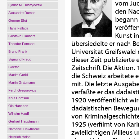
vom Ju
Fjodor M. Dostojewski
den Nac
Alexandre Dumas
begann 
George Eliot
veröffen
Hans Fallada
Kunst in
Gustave Flaubert
übersiedelte er nach B
Theodor Fontane
Universität Greifswald
Bruno Frank
dieser Zeit publizierte 
Sigmund Freud
Zeitschrift Die Aktion.
Goethe
die Schweiz arbeitete er
Maxim Gorki
mit. Die letzte Ausgabe
Martin Grabmann
verfaßte er das dadais
Ferd. Gregorovius
Knut Hamsun
1920 veröffentlicht wi
Ola Hansson
dadaistischen Bewegu
Wilhelm Hauff
von Kriminalgeschichte
Gerhart Hauptmann
1925 (verfilmt von Ka
Nathaniel Hawthorne
zwielichtigen Milieus u
Heinrich Heine