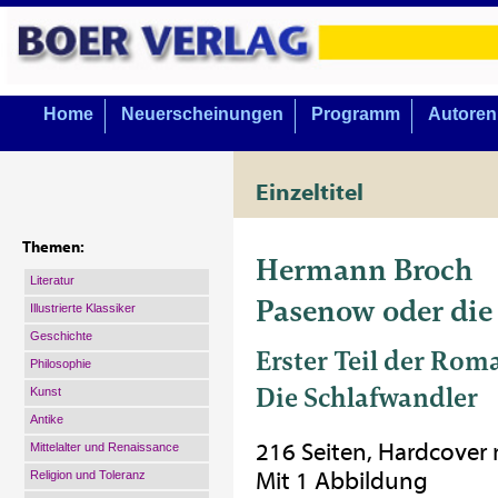
Home
Neuerscheinungen
Programm
Autoren
Einzeltitel
Themen:
Hermann Broch
Literatur
Pasenow oder die
Illustrierte Klassiker
Geschichte
Erster Teil der Rom
Philosophie
Die Schlafwandler
Kunst
Antike
216 Seiten, Hardcover
Mittelalter und Renaissance
Mit 1 Abbildung
Religion und Toleranz