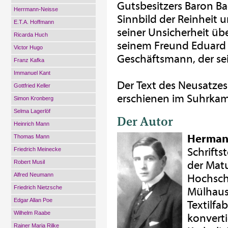
Gutsbesitzers Baron Ba
Herrmann-Neisse
Sinnbild der Reinheit 
E.T.A. Hoffmann
seiner Unsicherheit üb
Ricarda Huch
seinem Freund Eduard 
Victor Hugo
Geschäftsmann, der sei
Franz Kafka
Immanuel Kant
Der Text des Neusatze
Gottfried Keller
erschienen im Suhrkamp
Simon Kronberg
Selma Lagerlöf
Der Autor
Heinrich Mann
Herman
Thomas Mann
Schrifts
Friedrich Meinecke
Robert Musil
der Matu
Alfred Neumann
Hochsch
Friedrich Nietzsche
Mülhause
Edgar Allan Poe
Textilfa
Wilhelm Raabe
konvert
Rainer Maria Rilke