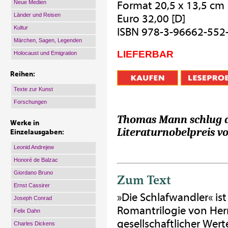
Neue Medien
Format 20,5 x 13,5 cm
Länder und Reisen
Euro 32,00 [D]
Kultur
ISBN 978-3-96662-552
Märchen, Sagen, Legenden
LIEFERBAR
Holocaust und Emigration
Reihen:
Texte zur Kunst
Forschungen
Thomas Mann schlug d
Werke in
Literaturnobelpreis vo
Einzelausgaben:
Leonid Andrejew
Honoré de Balzac
Giordano Bruno
Zum Text
Ernst Cassirer
»Die Schlafwandler« ist
Joseph Conrad
Romantrilogie von Her
Felix Dahn
gesellschaftlicher Wert
Charles Dickens