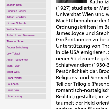
Katholiz
Joseph Roth
(1927) studierte er Ma
Friedrich Schiller
Universität Wien und wu
Arthur Schnitzler
Machtübernahme der N
Gustav Schwab
Ordnungskräften im Bez
Walter Serner
James Joyce und Steph
Robert Louis Stevenson
Großbritannien zu beso
Theodor Storm
Unterstützung von Tho
August Strindberg
in die USA emigrieren. 
Lew Tolstoi
neuer Stilelemente gek
Anton Tschechow
Schlafwandler« (1930-32
Mark Twain
Persönlichkeit dar. Br
Ernst Weiß
Religions- und Sinnver
Franz Werfel
Teil der Trilogie (Pase
Paul Zech
romantisch-nostalgisch
Emile Zola
Realität) gestaltet; im 
Stefan Zweig
taumelt der Held orie