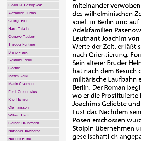
miteinander verwobene
Fjodor M. Dostojewski
des wilhelminischen Zei
Alexandre Dumas
spielt in Berlin und au
George Eliot
Adelsfamilien Pasenow
Hans Fallada
Leutnant Joachim von P
Gustave Flaubert
Theodor Fontane
Werte der Zeit, er läßt
Bruno Frank
nach Orientierung. For
Sigmund Freud
Sein älterer Bruder Hel
Goethe
hat nach dem Besuch d
Maxim Gorki
militärische Laufbahn e
Martin Grabmann
Berlin. Der Roman beg
Ferd. Gregorovius
wo er die Prostituierte
Knut Hamsun
Joachims Geliebte und s
Ola Hansson
Lust dar. Nachdem sein
Wilhelm Hauff
Posen erschossen wurde,
Gerhart Hauptmann
Stolpin übernehmen un
Nathaniel Hawthorne
gesellschaftlich ange
Heinrich Heine