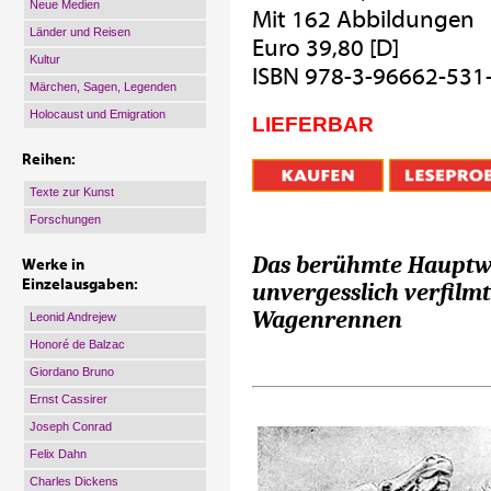
Neue Medien
Mit 162 Abbildungen
Länder und Reisen
Euro 39,80 [D]
Kultur
ISBN 978-3-96662-531
Märchen, Sagen, Legenden
Holocaust und Emigration
LIEFERBAR
Reihen:
Texte zur Kunst
Forschungen
Das berühmte Hauptwe
Werke in
Einzelausgaben:
unvergesslich verfil
Wagenrennen
Leonid Andrejew
Honoré de Balzac
Giordano Bruno
Ernst Cassirer
Joseph Conrad
Felix Dahn
Charles Dickens