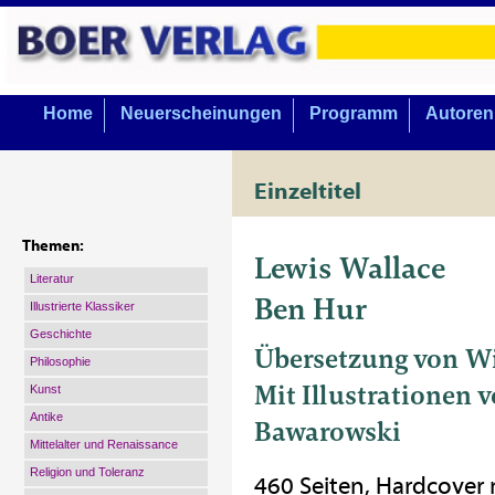
Home
Neuerscheinungen
Programm
Autoren
Einzeltitel
Themen:
Lewis Wallace
Literatur
Ben Hur
Illustrierte Klassiker
Geschichte
Übersetzung von W
Philosophie
Mit Illustrationen 
Kunst
Antike
Bawarowski
Mittelalter und Renaissance
Religion und Toleranz
460 Seiten, Hardcover