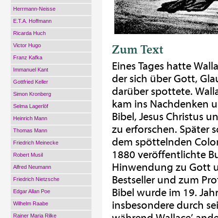
Herrmann-Neisse
E.T.A. Hoffmann
Ricarda Huch
Zum Text
Victor Hugo
Franz Kafka
Eines Tages hatte Walla
Immanuel Kant
der sich über Gott, Gl
Gottfried Keller
darüber spottete. Wall
Simon Kronberg
kam ins Nachdenken und
Selma Lagerlöf
Bibel, Jesus Christus 
Heinrich Mann
zu erforschen. Später 
Thomas Mann
dem spöttelnden Colon
Friedrich Meinecke
1880 veröffentlichte B
Robert Musil
Hinwendung zu Gott un
Alfred Neumann
Bestseller und zum Pro
Friedrich Nietzsche
Bibel wurde im 19. Jah
Edgar Allan Poe
insbesondere durch se
Wilhelm Raabe
während Wallace’ ander
Rainer Maria Rilke