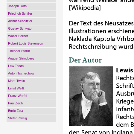
[Wikipedia]
Joseph Roth
Friedrich Schiller
Arthur Schnitzler
Der Text des Neusatzes
Gustav Schwab
Illustrationen erschie
Walter Serner
Naklada Kaptola Vrhbos
Robert Louis Stevenson
Rechtschreibung wurde
Theodor Storm
Der Autor
August Strindberg
Lew Tolstoi
Lewis
Anton Tschechow
Rechts
Mark Twain
Schrif
Ernst Weiß
Ausbr
Franz Werfel
Kriege
Paul Zech
Infant
Emile Zola
Rechts
Stefan Zweig
dem Bu
den Senat von Indiana