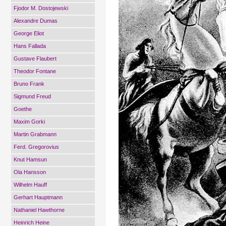
Fjodor M. Dostojewski
Alexandre Dumas
George Eliot
Hans Fallada
Gustave Flaubert
Theodor Fontane
Bruno Frank
Sigmund Freud
Goethe
Maxim Gorki
Martin Grabmann
Ferd. Gregorovius
Knut Hamsun
Ola Hansson
Wilhelm Hauff
Gerhart Hauptmann
Nathaniel Hawthorne
Heinrich Heine