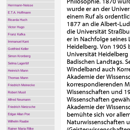
Philosophie. 1870 wur
Herrmann-Neisse
wurde er an der Universi
E.T.A. Hoffmann
einem Ruf als ordentlic
Ricarda Huch
1877 an die Albert-Lud
Victor Hugo
die Universität Straßb
Franz Kafka
er in Nachfolge seines 
Immanuel Kant
Heidelberg. Von 1905 b
Gottfried Keller
Universität Heidelberg
Simon Kronberg
Badischen Landtags. Se
Selma Lagerlöf
Windelband auch Korre
Heinrich Mann
Akademie der Wissens
Thomas Mann
korrespondierenden Mi
Friedrich Meinecke
Wissenschaften und 19
Robert Musil
Wissenschaften gewählt
Alfred Neumann
Akademie der Wissen
Friedrich Nietzsche
bemühte sich vor all
Edgar Allan Poe
Naturwissenschaften u
Wilhelm Raabe
(Geisteswissenschaften
Rainer Maria Rilke