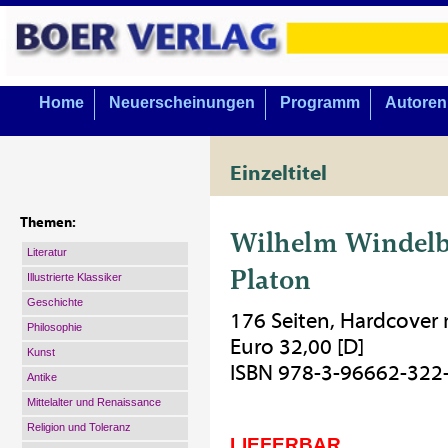
Home
Neuerscheinungen
Programm
Autoren
Einzeltitel
Themen:
Wilhelm Windel
Literatur
Platon
Illustrierte Klassiker
Geschichte
176 Seiten, Hardcover
Philosophie
Euro 32,00 [D]
Kunst
ISBN 978-3-96662-322
Antike
Mittelalter und Renaissance
Religion und Toleranz
LIEFERBAR