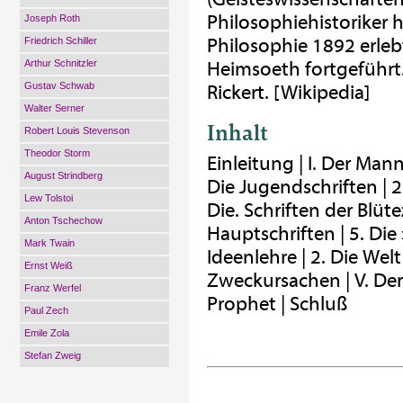
Philosophiehistoriker 
Joseph Roth
Philosophie 1892 erle
Friedrich Schiller
Arthur Schnitzler
Heimsoeth fortgeführt.
Gustav Schwab
Rickert. [Wikipedia]
Walter Serner
Inhalt
Robert Louis Stevenson
Theodor Storm
Einleitung | I. Der Mann |
August Strindberg
Die Jugendschriften | 2
Lew Tolstoi
Die. Schriften der Blüt
Anton Tschechow
Hauptschriften | 5. Die 
Mark Twain
Ideenlehre | 2. Die Wel
Ernst Weiß
Zweckursachen | V. Der T
Franz Werfel
Prophet | Schluß
Paul Zech
Emile Zola
Stefan Zweig