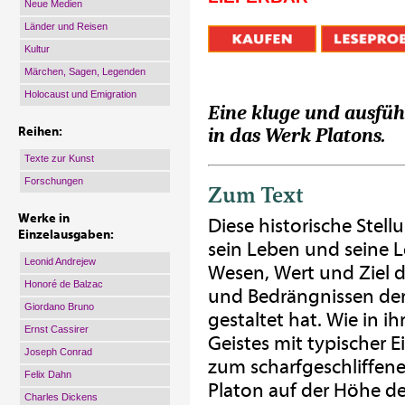
Neue Medien
Länder und Reisen
Kultur
Märchen, Sagen, Legenden
Holocaust und Emigration
Eine kluge und ausfüh
in das Werk Platons.
Reihen:
Texte zur Kunst
Forschungen
Zum Text
Werke in
Diese historische Stell
Einzelausgaben:
sein Leben und seine 
Leonid Andrejew
Wesen, Wert und Ziel d
Honoré de Balzac
und Bedrängnissen der
Giordano Bruno
gestaltet hat. Wie in 
Ernst Cassirer
Geistes mit typischer E
Joseph Conrad
zum scharfgeschliffene
Felix Dahn
Platon auf der Höhe de
Charles Dickens