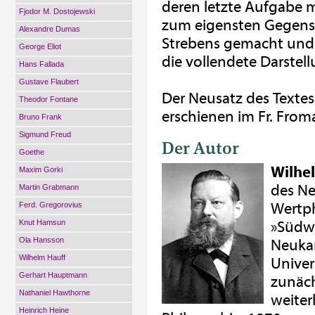
deren letzte Aufgabe m
Fjodor M. Dostojewski
zum eigensten Gegens
Alexandre Dumas
Strebens gemacht und i
George Eliot
die vollendete Darstel
Hans Fallada
Gustave Flaubert
Der Neusatz des Textes
Theodor Fontane
erschienen im Fr. Froma
Bruno Frank
Sigmund Freud
Der Autor
Goethe
Wilhe
Maxim Gorki
des Ne
Martin Grabmann
Wertph
Ferd. Gregorovius
Knut Hamsun
»Südw
Ola Hansson
Neukan
Wilhelm Hauff
Univer
Gerhart Hauptmann
zunäch
Nathaniel Hawthorne
weiter
Heinrich Heine