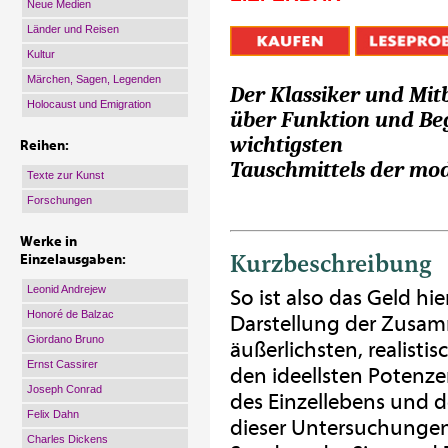
Neue Medien
Länder und Reisen
Kultur
Märchen, Sagen, Legenden
Der Klassiker und Mit
Holocaust und Emigration
über Funktion und Begr
wichtigsten
Reihen:
Tauschmittels der mod
Texte zur Kunst
Forschungen
Werke in
Kurzbeschreibung
Einzelausgaben:
Leonid Andrejew
So ist also das Geld hie
Honoré de Balzac
Darstellung der Zusa
Giordano Bruno
äußerlichsten, realisti
Ernst Cassirer
den ideellsten Potenz
Joseph Conrad
des Einzellebens und d
Felix Dahn
dieser Untersuchungen
Charles Dickens