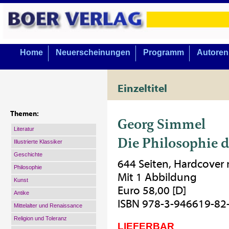
Home
Neuerscheinungen
Programm
Autoren
Einzeltitel
Themen:
Georg Simmel
Literatur
Die Philosophie d
Illustrierte Klassiker
Geschichte
644 Seiten, Hardcover
Philosophie
Mit 1 Abbildung
Kunst
Euro 58,00 [D]
Antike
ISBN 978-3-946619-82
Mittelalter und Renaissance
Religion und Toleranz
LIEFERBAR