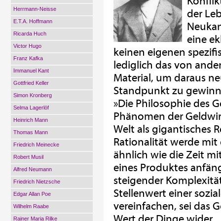
Konflik
Herrmann-Neisse
der Leb
E.T.A. Hoffmann
Neukan
Ricarda Huch
eine ek
Victor Hugo
keinen eigenen spezif
Franz Kafka
lediglich das von ande
Immanuel Kant
Material, um daraus n
Gottfried Keller
Standpunkt zu gewinn
Simon Kronberg
»Die Philosophie des G
Selma Lagerlöf
Phänomen der Geldwirt
Heinrich Mann
Welt als gigantisches 
Thomas Mann
Rationalität werde mit
Friedrich Meinecke
ähnlich wie die Zeit mi
Robert Musil
eines Produktes anfäng
Alfred Neumann
steigender Komplexität
Friedrich Nietzsche
Stellenwert einer sozi
Edgar Allan Poe
vereinfachen, sei das 
Wilhelm Raabe
Wert der Dinge wider.
Rainer Maria Rilke