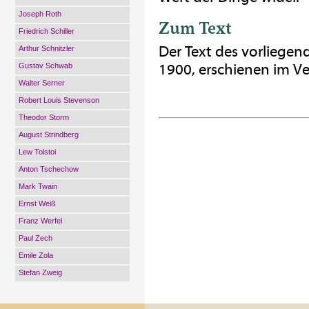
Joseph Roth
Zum Text
Friedrich Schiller
Der Text des vorliegen
Arthur Schnitzler
1900, erschienen im V
Gustav Schwab
Walter Serner
Robert Louis Stevenson
Theodor Storm
August Strindberg
Lew Tolstoi
Anton Tschechow
Mark Twain
Ernst Weiß
Franz Werfel
Paul Zech
Emile Zola
Stefan Zweig