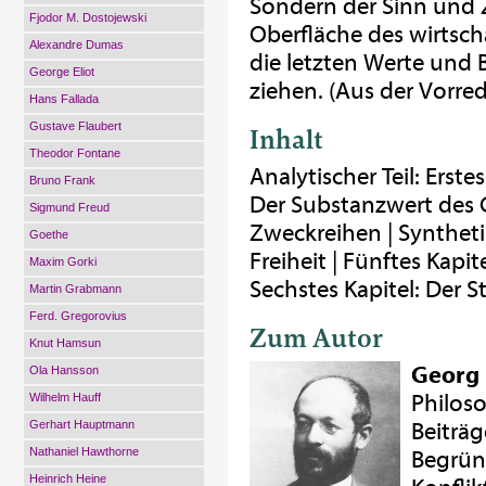
Sondern der Sinn und 
Fjodor M. Dostojewski
Oberfläche des wirtsch
Alexandre Dumas
die letzten Werte und
George Eliot
ziehen. (Aus der Vorre
Hans Fallada
Gustave Flaubert
Inhalt
Theodor Fontane
Analytischer Teil: Erste
Bruno Frank
Der Substanzwert des Ge
Sigmund Freud
Zweckreihen | Synthetisc
Goethe
Freiheit | Fünftes Kapi
Maxim Gorki
Sechstes Kapitel: Der S
Martin Grabmann
Ferd. Gregorovius
Zum Autor
Knut Hamsun
Georg
Ola Hansson
Philoso
Wilhelm Hauff
Gerhart Hauptmann
Beiträg
Nathaniel Hawthorne
Begrün
Heinrich Heine