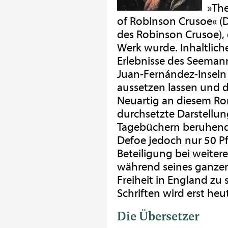
»The
of Robinson Crusoe« (
des Robinson Crusoe),
Werk wurde. Inhaltlic
Erlebnisse des Seemanns
Juan-Fernández-Inseln 
aussetzen lassen und do
Neuartig an diesem Ro
durchsetzte Darstellun
Tagebüchern beruhende 
Defoe jedoch nur 50 P
Beteiligung bei weiter
während seines ganzen 
Freiheit in England zu 
Schriften wird erst he
Die Übersetzer