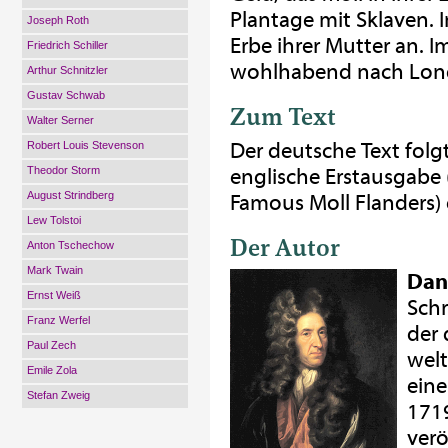
Plantage mit Sklaven. 
Joseph Roth
Erbe ihrer Mutter an. 
Friedrich Schiller
wohlhabend nach Lon
Arthur Schnitzler
Gustav Schwab
Zum Text
Walter Serner
Der deutsche Text fol
Robert Louis Stevenson
Theodor Storm
englische Erstausgabe 
August Strindberg
Famous Moll Flanders)
Lew Tolstoi
Der Autor
Anton Tschechow
Mark Twain
Dan
Ernst Weiß
Schr
Franz Werfel
der
Paul Zech
welt
Emile Zola
eine
Stefan Zweig
1719
verö