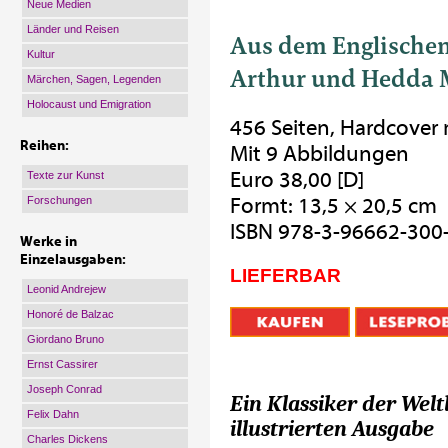
Neue Medien
Länder und Reisen
Aus dem Englischen
Kultur
Arthur und Hedda 
Märchen, Sagen, Legenden
Holocaust und Emigration
456 Seiten, Hardcover
Reihen:
Mit 9 Abbildungen
Euro 38,00 [D]
Texte zur Kunst
Formt: 13,5 × 20,5 cm
Forschungen
ISBN 978-3-96662-300
Werke in
Einzelausgaben:
LIEFERBAR
Leonid Andrejew
Honoré de Balzac
Giordano Bruno
Ernst Cassirer
Joseph Conrad
Ein Klassiker der Weltl
Felix Dahn
illustrierten Ausgabe
Charles Dickens