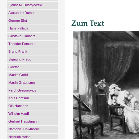
Fjodor M. Dostojewski
Alexandre Dumas
Zum Text
George Eliot
Hans Fallada
Gustave Flaubert
Theodor Fontane
Bruno Frank
Sigmund Freud
Goethe
Maxim Gorki
Martin Grabmann
Ferd. Gregorovius
Knut Hamsun
Ola Hansson
Wilhelm Hauff
Gerhart Hauptmann
Nathaniel Hawthorne
Heinrich Heine