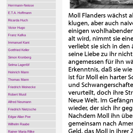
Herrmann-Neisse
E.T.A. Hoffmann
Moll Flanders wächst a
Ricarda Huch
klugen, aber auch naiv
Victor Hugo
einigen wohlhabenden F
Franz Kafka
alt wird, nimmt sie ein
Immanuel Kant
verliebt sie sich in den
Gottfried Keller
seine Liebe zu ihr nich
Simon Kronberg
angemessen für ihn wä
Selma Lagerlöf
Erkenntnis, daß sie wi
Heinrich Mann
ist für Moll ein harter
Thomas Mann
und Schwangerschaften 
Friedrich Meinecke
verurteilt, doch ihre St
Robert Musil
Neue Welt. Im Gefängni
Alfred Neumann
wieder, der sich ihr g
Friedrich Nietzsche
Nachdem Moll ihn überr
Edgar Allan Poe
gemeinsam nach Ameri
Wilhelm Raabe
Geld, das Moll in ihrer 
Rainer Maria Rilke