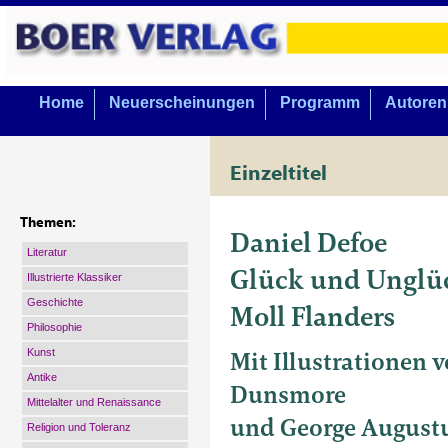
Home
Neuerscheinungen
Programm
Autoren
Einzeltitel
Themen:
Daniel Defoe
Literatur
Glück und Unglü
Illustrierte Klassiker
Geschichte
Moll Flanders
Philosophie
Mit Illustrationen 
Kunst
Antike
Dunsmore
Mittelalter und Renaissance
und George August
Religion und Toleranz