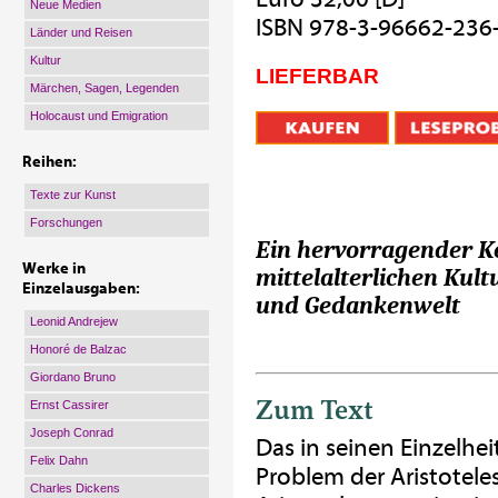
Neue Medien
ISBN 978-3-96662-236
Länder und Reisen
Kultur
LIEFERBAR
Märchen, Sagen, Legenden
Holocaust und Emigration
Reihen:
Texte zur Kunst
Forschungen
Ein hervorragender K
Werke in
mittelalterlichen Kult
Einzelausgaben:
und Gedankenwelt
Leonid Andrejew
Honoré de Balzac
Giordano Bruno
Zum Text
Ernst Cassirer
Joseph Conrad
Das in seinen Einzelhe
Felix Dahn
Problem der Aristotel
Charles Dickens