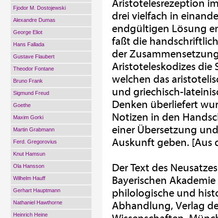
Aristotelesrezeption im
Fjodor M. Dostojewski
drei vielfach in eina
Alexandre Dumas
endgültigen Lösung e
George Eliot
faßt die handschriftli
Hans Fallada
der Zusammensetzung u
Gustave Flaubert
Aristoteleskodizes die
Theodor Fontane
welchen das aristotelis
Bruno Frank
und griechisch-lateini
Sigmund Freud
Denken überliefert wu
Goethe
Notizen in den Handsch
Maxim Gorki
einer Übersetzung und 
Martin Grabmann
Auskunft geben. [Aus d
Ferd. Gregorovius
Knut Hamsun
Der Text des Neusatzes
Ola Hansson
Bayerischen Akademie 
Wilhelm Hauff
philologische und histo
Gerhart Hauptmann
Nathaniel Hawthorne
Abhandlung, Verlag de
Heinrich Heine