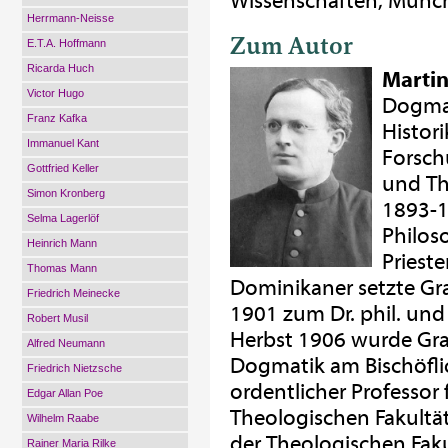
Wissenschaften, Münc
Herrmann-Neisse
Zum Autor
E.T.A. Hoffmann
Ricarda Huch
Marti
Victor Hugo
Dogmat
Franz Kafka
Histor
Immanuel Kant
Forsch
Gottfried Keller
und Th
Simon Kronberg
1893-1
Selma Lagerlöf
Philos
Heinrich Mann
Priest
Thomas Mann
Dominikaner setzte Gr
Friedrich Meinecke
1901 zum Dr. phil. und
Robert Musil
Herbst 1906 wurde Gra
Alfred Neumann
Dogmatik am Bischöfli
Friedrich Nietzsche
ordentlicher Professor 
Edgar Allan Poe
Theologischen Fakultä
Wilhelm Raabe
der Theologischen Faku
Rainer Maria Rilke