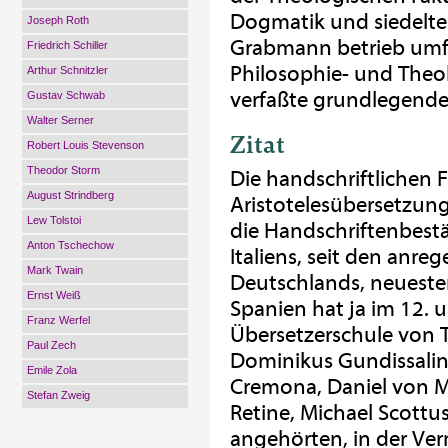
Dogmatik und siedelte 
Joseph Roth
Grabmann betrieb umf
Friedrich Schiller
Philosophie- und Theol
Arthur Schnitzler
verfaßte grundlegende 
Gustav Schwab
Walter Serner
Zitat
Robert Louis Stevenson
Theodor Storm
Die handschriftlichen 
August Strindberg
Aristotelesübersetzunge
Lew Tolstoi
die Handschriftenbestä
Anton Tschechow
Italiens, seit den anre
Mark Twain
Deutschlands, neueste
Ernst Weiß
Spanien hat ja im 12. 
Franz Werfel
Übersetzerschule von T
Paul Zech
Dominikus Gundissalin
Emile Zola
Cremona, Daniel von M
Stefan Zweig
Retine, Michael Scott
angehörten, in der Verm