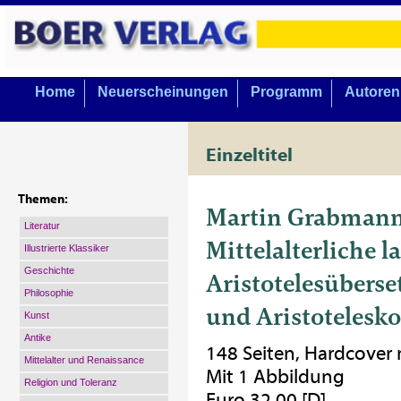
Home
Neuerscheinungen
Programm
Autoren
Einzeltitel
Themen:
Martin Grabman
Literatur
Mittelalterliche l
Illustrierte Klassiker
Geschichte
Aristotelesübers
Philosophie
und Aristoteles
Kunst
Antike
148 Seiten, Hardcover
Mittelalter und Renaissance
Mit 1 Abbildung
Religion und Toleranz
Euro 32,00 [D]