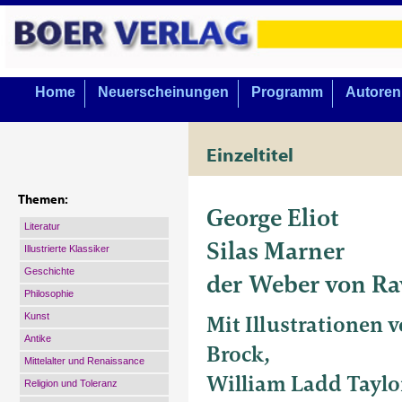
Home
Neuerscheinungen
Programm
Autoren
Einzeltitel
Themen:
George Eliot
Literatur
Silas Marner
Illustrierte Klassiker
Geschichte
der Weber von Ra
Philosophie
Mit Illustrationen
Kunst
Antike
Brock,
Mittelalter und Renaissance
William Ladd Taylo
Religion und Toleranz