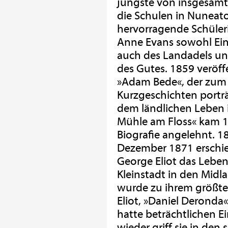
jüngste von insgesamt 
die Schulen in Nuneato
hervorragende Schüleri
Anne Evans sowohl Einb
auch des Landadels und
des Gutes. 1859 veröff
»Adam Bede«, der zum B
Kurzgeschichten porträt
dem ländlichen Leben i
Mühle am Floss« kam 1
Biografie angelehnt. 18
Dezember 1871 erschi
George Eliot das Leben
Kleinstadt in den Mid
wurde zu ihrem größte
Eliot, »Daniel Deronda«
hatte beträchtlichen Ei
wieder griff sie in de