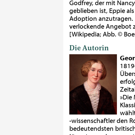
Godfrey, der mit Nancy 
geblieben ist, Eppie al
Adoption anzutragen. E
verlockende Angebot z
[Wikipedia; Abb. © Boe
Die Autorin
Geor
1819-
Übers
erfol
Zeit
»Die
Klass
wählt
-wissenschaftler den
bedeutendsten britisc