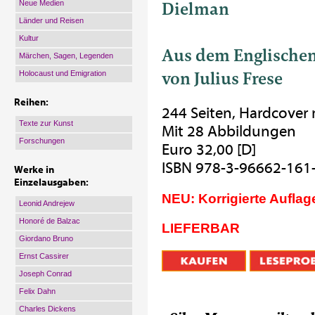
Dielman
Neue Medien
Länder und Reisen
Kultur
Aus dem Englischen
Märchen, Sagen, Legenden
von Julius Frese
Holocaust und Emigration
Reihen:
244 Seiten, Hardcover
Texte zur Kunst
Mit 28 Abbildungen
Forschungen
Euro 32,00 [D]
ISBN 978-3-96662-161
Werke in
Einzelausgaben:
NEU: Korrigierte Auflag
Leonid Andrejew
Honoré de Balzac
LIEFERBAR
Giordano Bruno
Ernst Cassirer
Joseph Conrad
Felix Dahn
Charles Dickens