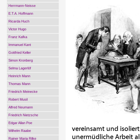
Herrmann-Neisse
E.T.A. Hoffmann
Ricarda Huch
Victor Hugo
Franz Kafka
Immanuel Kant
Gottfried Keller
Simon Kronberg
Selma Lagerlöf
Heinrich Mann
Thomas Mann
Friedrich Meinecke
Robert Musil
Alfred Neumann
Friedrich Nietzsche
Edgar Allan Poe
vereinsamt und isoliert;
Wilhelm Raabe
unermüdliche Arbeit al
Rainer Maria Rilke