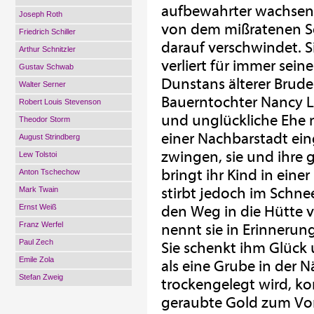
aufbewahrter wachsend
Joseph Roth
von dem mißratenen So
Friedrich Schiller
darauf verschwindet. Si
Arthur Schnitzler
verliert für immer sei
Gustav Schwab
Dunstans älterer Bruder
Walter Serner
Bauerntochter Nancy L
Robert Louis Stevenson
und unglückliche Ehe 
Theodor Storm
einer Nachbarstadt ein
August Strindberg
zwingen, sie und ihre
Lew Tolstoi
bringt ihr Kind in eine
Anton Tschechow
stirbt jedoch im Schnee
Mark Twain
Ernst Weiß
den Weg in die Hütte vo
Franz Werfel
nennt sie in Erinnerun
Paul Zech
Sie schenkt ihm Glück
Emile Zola
als eine Grube in der 
Stefan Zweig
trockengelegt wird, k
geraubte Gold zum Vor